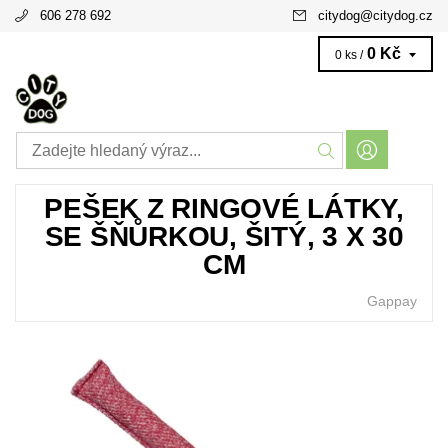
606 278 692
citydog
@
citydog.cz
0 Kč
0 ks /
PEŠEK Z RINGOVÉ LÁTKY,
SE ŠŇŮRKOU, ŠITÝ, 3 X 30
CM
Gappay