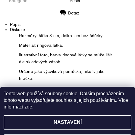
Kategorie:
Pešci
Dotaz
Tisk
Popis
Diskuze
Rozměry: šířka 3 cm, délka cm bez šňůrky.
Materiál: ringová látka.
Ilustrativní foto, barva ringové látky se může lišit
dle skladových zásob.
Určeno jako výcviková pomůcka, nikoliv jako
hračka.
Buďte první, kdo napíše příspěvek k této položce.
Tento web používá soubory cookie. Dalším procházením
Přidat komentář
tohoto webu vyjadřujete souhlas s jejich používáním.. Více
informací
zde
.
NASTAVENÍ
2026 © City Dog, všechna práva vyhrazena