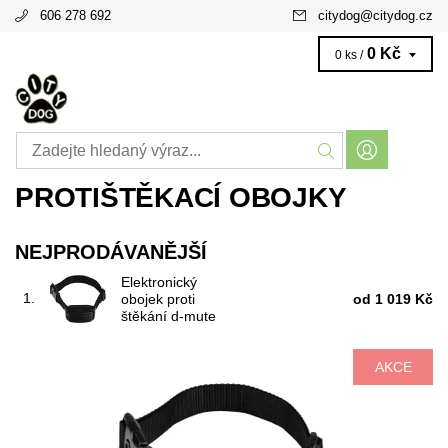
606 278 692
citydog
@
citydog.cz
0 Kč
0 ks /
PROTIŠTĚKACÍ OBOJKY
NEJPRODÁVANĚJŠÍ
Elektronický
1.
obojek proti
od 1 019 Kč
štěkání d‑mute
AKCE
Funkce: zvukový signál + stimulační impuls
Kód:
104
Značka:
DOGTRACE