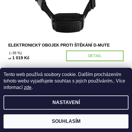
ELEKTRONICKÝ OBOJEK PROTI ŠTĚKÁNÍ D‑MUTE
(–36 %)
DETAIL
1 019 Kč
od
Tento web používá soubory cookie. Dalším procházením
tohoto webu vyjadřujete souhlas s jejich používáním.. Více
informací
zde
.
NASTAVENÍ
2026 © City Dog, všechna práva vyhrazena
Vytvořil Shoptet
SOUHLASÍM